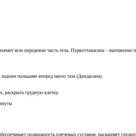
значает всю переднюю часть тела. Пурвоттанасана – вытяжение п
 ладони пальцами вперед около таза (Дандасана).
х, раскрыть грудную клетку.
минуты
 обеспечивает подвижность плечевых суставов, расширяет грудн