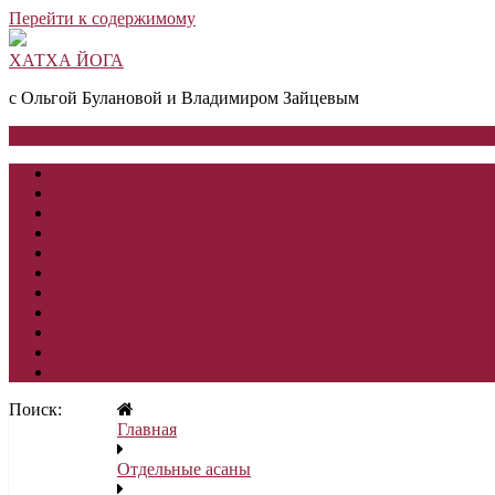
Перейти к содержимому
ХАТХА ЙОГА
с Ольгой Булановой и Владимиром Зайцевым
Меню
Главная
Об Ольге
О Владимире
30 лет в Йоге
Расписание занятий
Оплата он-лайн занятия
Стоимость и способ оплаты
Видео по йоге
Контакты
Информация об организации
Политика конфидециальности и пользовательское соглаш
Поиск:
Главная
Отдельные асаны