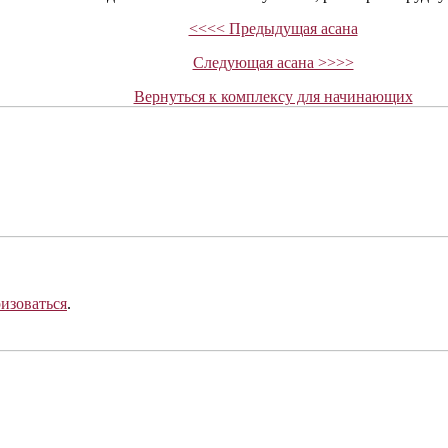
<<<< Предыдущая асана
Следующая асана >>>>
Вернуться к комплексу для начинающих
ризоваться
.