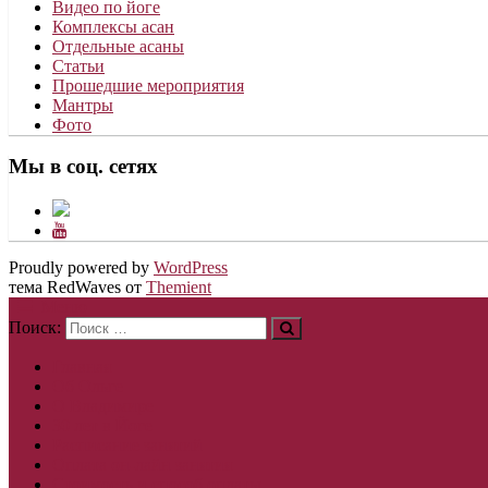
Видео по йоге
Комплексы асан
Отдельные асаны
Статьи
Прошедшие мероприятия
Мантры
Фото
Мы в соц. сетях
Proudly powered by
WordPress
тема RedWaves от
Themient
Меню
Поиск:
Главная
Об Ольге
О Владимире
30 лет в Йоге
Расписание занятий
Оплата он-лайн занятия
Стоимость и способ оплаты