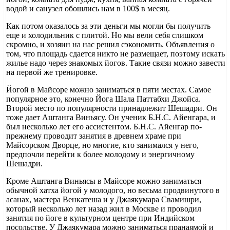
водой и санузел обошлись нам в 100$ в месяц.
Как потом оказалось за эти деньги мы могли бы получить
еще и холодильник с плитой. Но мы вели себя слишком
скромно, и хозяин на нас решил сэкономить. Объявления о
том, что площадь сдается никто не размещает, поэтому искать
жилье надо через знакомых йогов. Такие связи можно завести
на первой же тренировке.
Йогой в Майсоре можно заниматься в пяти местах. Самое
популярное это, конечно Йога Шала Паттабхи Джойса.
Второй место по популярности принадлежит Шешадри. Он
тоже дает Аштанга Виньясу. Он ученик Б.Н.С. Айенгара, и
был несколько лет его ассистентом. Б.Н.С. Айенгар по-
прежнему проводит занятия в древнем храме при
Майсорском Дворце, но многие, кто занимался у него,
предпочли перейти к более молодому и энергичному
Шешадри.
Кроме Аштанга Виньясы в Майсоре можно заниматься
обычной хатха йогой у молодого, но весьма продвинутого в
асанах, мастера Венкатеша и у Джаякумара Свамишри,
который несколько лет назад жил в Москве и проводил
занятия по йоге в культурном центре при Индийском
посольстве. У Джаякумара можно заниматься пранаямой и