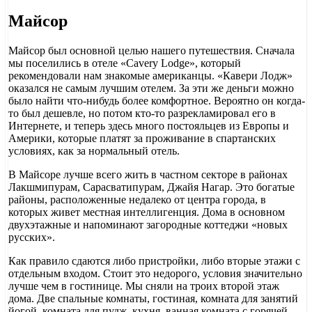
Майсор
Майсор был основной целью нашего путешествия. Сначала
мы поселились в отеле «Cavery Lodge», который
рекомендовали нам знакомые американцы. «Кавери Лодж»
оказался не самым лучшим отелем. За эти же деньги можно
было найти что-нибудь более комфортное. Вероятно он когда-
то был дешевле, но потом кто-то разрекламировал его в
Интернете, и теперь здесь много постояльцев из Европы и
Америки, которые платят за проживание в спартанских
условиях, как за нормальный отель.
В Майсоре лучше всего жить в частном секторе в районах
Лакшмипурам, Сарасватипурам, Джайя Нагар. Это богатые
районы, расположенные недалеко от центра города, в
которых живет местная интеллигенция. Дома в основном
двухэтажные и напоминают загородные коттеджи «новых
русских».
Как правило сдаются либо пристройки, либо вторые этажи с
отдельным входом. Стоит это недорого, условия значительно
лучше чем в гостинице. Мы сняли на троих второй этаж
дома. Две спальные комнаты, гостиная, комната для занятий
йогой, комната для пудж, кухня, ванная комната с горячей