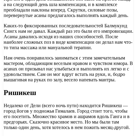
а на следующий день шла компенсация, и в комплексе
преобладали наклоны вперед. Скрутки, силовые позы,
перевернутые асаны предлагалось выполнять каждый день.
Каких-то фиксированных последовательностей Балмукунд
Сингх нам не давал. Каждый раз это были его импровизации.
Асаны давались исходя из наших способностей. После
наиболее сложных поз в виде компенсации он делал нам что-
то типа массажа или мануальной терапии.
Нам очень понравилось заниматься с этим замечательным
мастером, обладающим веселым нравом и чувством юмора. В
асанах он призывал нас улыбаться и выполнять их легко и с
удовольствием. Сам он мог вдруг встать на руки, и, бодро
вышагивая на руках по залу, весело напевать мантры.
Ришикеш
Недалеко от Дели (всего ночь пути) находится Ришикеш —
город йогов у подножья Гималаев. Город стоит того, чтобы
его посетить. Множество храмов и ашрамов вдоль Ганга и в
предгорьях. Сказочно красивое место. Но мы были там
только один день, хотя хотелось в нем пожить месяц-другой.