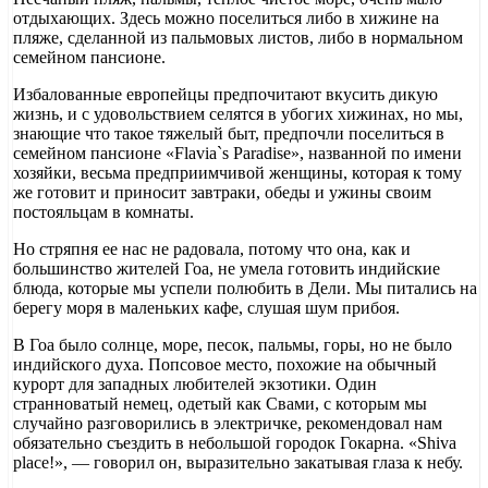
отдыхающих. Здесь можно поселиться либо в хижине на
пляже, сделанной из пальмовых листов, либо в нормальном
семейном пансионе.
Избалованные европейцы предпочитают вкусить дикую
жизнь, и с удовольствием селятся в убогих хижинах, но мы,
знающие что такое тяжелый быт, предпочли поселиться в
семейном пансионе «Flavia`s Paradise», названной по имени
хозяйки, весьма предприимчивой женщины, которая к тому
же готовит и приносит завтраки, обеды и ужины своим
постояльцам в комнаты.
Но стряпня ее нас не радовала, потому что она, как и
большинство жителей Гоа, не умела готовить индийские
блюда, которые мы успели полюбить в Дели. Мы питались на
берегу моря в маленьких кафе, слушая шум прибоя.
В Гоа было солнце, море, песок, пальмы, горы, но не было
индийского духа. Попсовое место, похожие на обычный
курорт для западных любителей экзотики. Один
странноватый немец, одетый как Свами, с которым мы
случайно разговорились в электричке, рекомендовал нам
обязательно съездить в небольшой городок Гокарна. «Shiva
place!», — говорил он, выразительно закатывая глаза к небу.