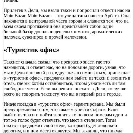
Индия.
Прилетев в Дели, мы взяли такси и попросили отвести нас на
Main Bazar. Main Bazar — это улица типа нашего Арбата. Она
находится в центральной части города и славится тем, что на
всем своем протяжении она представляет собой один
большой базар довольно дешевых шмоток, ароматических
палочек, сувениров и прочей мелочевки.
«Туристик офис»
Таксист сначала сказал, что прекрасно знает, где это
находится, и отвезет нас, но на половине дороги, узнав, что
мы в Дели в первый раз, вдруг начал сомневаться, привез нас
в «туристик офис», предлагая нам выйти из такси и звонить в
отель, где мы хотим остановиться, чтобы узнать есть ли там
свободные места. Если вы решите поехать в Дели, то лучше
всего не говорить таксисту, что вы в первый раз в городе.
Иначе поездка в «туристик офис» гарантирована. Мы были
предупреждены о том, что такое «туристик офис». Если
выйти из такси и пойти звонить, то по всем номерам один и
тот же голос будет отвечать, что мест в отеле нет. Тогда
таксист предложит свой отель, который будет довольно
дорогим, и в нем места окажутся. Мы заявили, что никуда