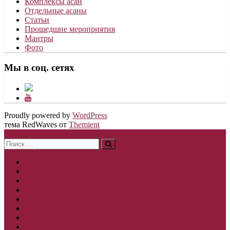
Комплексы асан
Отдельные асаны
Статьи
Прошедшие мероприятия
Мантры
Фото
Мы в соц. сетях
Proudly powered by
WordPress
тема RedWaves от
Themient
Меню
Поиск:
Главная
Об Ольге
О Владимире
30 лет в Йоге
Расписание занятий
Оплата он-лайн занятия
Стоимость и способ оплаты
Видео по йоге