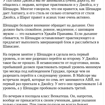
У Паттабхи Джойса мы не занимались (очень дорого), но
общались с людьми, которые практиковали и у Джойса, и у
Шешадри. Многие говорили, что им нравится, как Шешадри
дает Аштангу, и его стиль не сильно отличается от стиля
Джойса, а Шарат правит в асанах тоже очень активно.
Шешадри большое внимание обращает на дыхание. Оно
должно быть спокойное, ровное, медленное, с шипящим
звуком — это называется Уджайя Пранаяма. Если дыхание
сбивается, то Шешадри останавливает практикующего и
предлагает выполнить завершающий блок и расслабиться в
Шавасане.
На первом занятие у Шешадри я сделала весь первый
уровень, и он мне разрешил перейти ко второму. У Джойса
такое бы не прошло. В независимости от подготовки, вновь
прибывший должен практиковать первый уровень минимум
три месяца под наблюдением Гуруджи, прежде чем он
разрешить перейти к следующему уровню. В Майсоре мы
встречали людей, которые по семь лет занимаются АВЙ, но
первый раз приехали к Джойсу. У него они практиковали 1-й
уровень, а у Шешадри пробовали осваивать третий.
По вечерам я посещала класс Венкатеша. Он, напротив,
вообще не прикасается к своим ученикам, давая указания
только словами. При таком подходе не всегда бывает