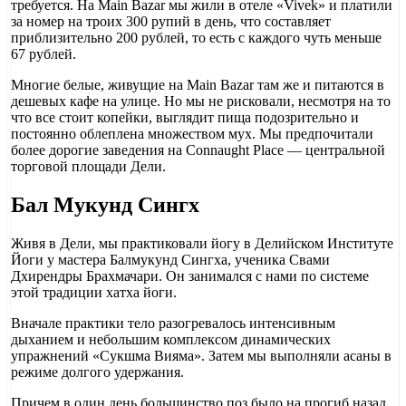
требуется. На Main Bazar мы жили в отеле «Vivek» и платили
за номер на троих 300 рупий в день, что составляет
приблизительно 200 рублей, то есть с каждого чуть меньше
67 рублей.
Многие белые, живущие на Main Bazar там же и питаются в
дешевых кафе на улице. Но мы не рисковали, несмотря на то
что все стоит копейки, выглядит пища подозрительно и
постоянно облеплена множеством мух. Мы предпочитали
более дорогие заведения на Connaught Place — центральной
торговой площади Дели.
Бал Мукунд Сингх
Живя в Дели, мы практиковали йогу в Делийском Институте
Йоги у мастера Балмукунд Сингха, ученика Свами
Дхирендры Брахмачари. Он занимался с нами по системе
этой традиции хатха йоги.
Вначале практики тело разогревалось интенсивным
дыханием и небольшим комплексом динамических
упражнений «Сукшма Вияма». Затем мы выполняли асаны в
режиме долгого удержания.
Причем в один день большинство поз было на прогиб назад,