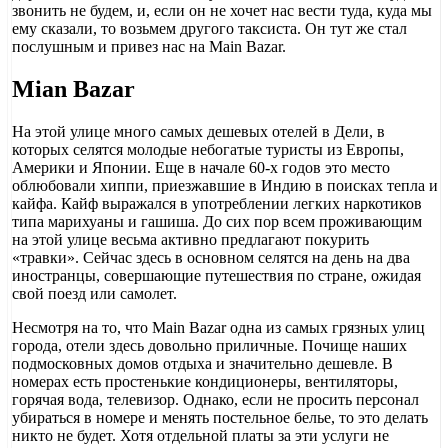
звонить не будем, и, если он не хочет нас вести туда, куда мы
ему сказали, то возьмем другого таксиста. Он тут же стал
послушным и привез нас на Main Bazar.
Mian Bazar
На этой улице много самых дешевых отелей в Дели, в
которых селятся молодые небогатые туристы из Европы,
Америки и Японии. Еще в начале 60-х годов это место
облюбовали хиппи, приезжавшие в Индию в поисках тепла и
кайфа. Кайф выражался в употреблении легких наркотиков
типа марихуаны и гашиша. До сих пор всем проживающим
на этой улице весьма активно предлагают покурить
«травки». Сейчас здесь в основном селятся на день на два
иностранцы, совершающие путешествия по стране, ожидая
свой поезд или самолет.
Несмотря на то, что Main Bazar одна из самых грязных улиц
города, отели здесь довольно приличные. Почище наших
подмосковных домов отдыха и значительно дешевле. В
номерах есть простенькие кондиционеры, вентиляторы,
горячая вода, телевизор. Однако, если не просить персонал
убираться в номере и менять постельное белье, то это делать
никто не будет. Хотя отдельной платы за эти услуги не