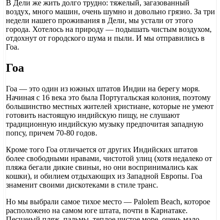
В Дели же жить долго трудно: тяжелый, загазованный
воздух, много машин, очень шумно и довольно грязно. За три
недели нашего проживания в Дели, мы устали от этого
города. Хотелось на природу — подышать чистым воздухом,
отдохнут от городского шума и пыли. И мы отправились в
Гоа.
Гоа
Гоа — это один из южных штатов Индии на берегу моря.
Начиная с 16 века это была Португальская колония, поэтому
большинство местных жителей христиане, которые не умеют
готовить настоящую индийскую пищу, не слушают
традиционную индийскую музыку предпочитая западную
попсу, причем 70-80 годов.
Кроме того Гоа отличается от других Индийских штатов
более свободными нравами, чистотой улиц (хотя недалеко от
пляжа бегали дикие свиньи, но они воспринимались как
кошки), и обилием отдыхающих из Западной Европы. Гоа
знаменит своими дискотеками в стиле транс.
Но мы выбрали самое тихое место — Palolem Beach, которое
расположено на самом юге штата, почти в Карнатаке.
Песчаный пляж, пальмы, теплое чистое море, очень мало