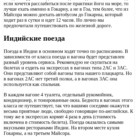
если хочется расслабиться после практики йоги на море, то
лучше ехать именно в Гокарну, а не в Гоа, тем более, что из
Майсора можно доехать автобусом до Гокарны, который
ходит раз в сутки и идет 12 часов. Но лично мы
предпочитали путешествовать по железной дороге.
Индийские поезда
Поезда в Индии в основном ходят точно по расписанию. В
зависимости от класса поезда и вагона будет представлен
разный уровень сервиса. Рекомендую не скупиться на
билетах и ездить на экспрессах в вагонах типа 2АС и 3АС.
Они представляют собой вагоны типа нашего плацкарта. Но
в вагонах 2АС нет третий полки, а в вагонах 3АС она
используется как спальная.
В каждом вагоне 4 туалета, отдельный рукомойник,
кондиционер, и тонированные окна. Беднота в вагонах этого
класса не путешествует, так что вашими соседями окажутся
весьма приятные люди, свободно говорящие по-английски. К
тому же в экспрессах кормят 4 раза в день (стоимость
включена в стоимость билета). Поезда оказались самыми
вкусными ресторанами Индии. На втором месте кухня
Гокарны, а на третьем Майсора.