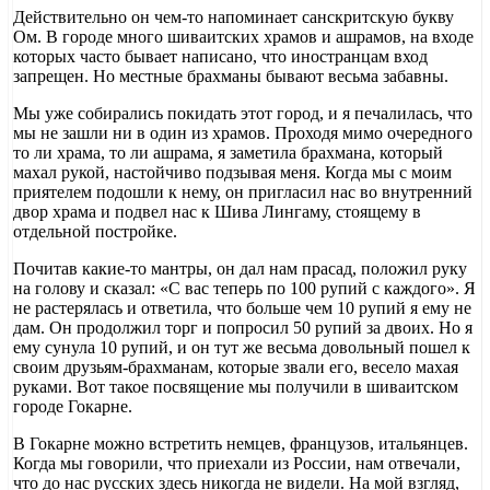
Действительно он чем-то напоминает санскритскую букву
Ом. В городе много шиваитских храмов и ашрамов, на входе
которых часто бывает написано, что иностранцам вход
запрещен. Но местные брахманы бывают весьма забавны.
Мы уже собирались покидать этот город, и я печалилась, что
мы не зашли ни в один из храмов. Проходя мимо очередного
то ли храма, то ли ашрама, я заметила брахмана, который
махал рукой, настойчиво подзывая меня. Когда мы с моим
приятелем подошли к нему, он пригласил нас во внутренний
двор храма и подвел нас к Шива Лингаму, стоящему в
отдельной постройке.
Почитав какие-то мантры, он дал нам прасад, положил руку
на голову и сказал: «С вас теперь по 100 рупий с каждого». Я
не растерялась и ответила, что больше чем 10 рупий я ему не
дам. Он продолжил торг и попросил 50 рупий за двоих. Но я
ему сунула 10 рупий, и он тут же весьма довольный пошел к
своим друзьям-брахманам, которые звали его, весело махая
руками. Вот такое посвящение мы получили в шиваитском
городе Гокарне.
В Гокарне можно встретить немцев, французов, итальянцев.
Когда мы говорили, что приехали из России, нам отвечали,
что до нас русских здесь никогда не видели. На мой взгляд,