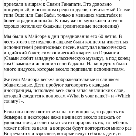
приехали в ашрам к Свами Ганапати. Это довольно
популярный, в основном среди индусов, почитаемый Свами
типа Ошо или Саи Бабы, только в меньших масштабах и
более «традиционный». К тому же он музыкален и очень
хорошо исполняет бхаджны (религиозные песнопения)
Мы были в Майсоре в дни празднования его 60-летия. В
честь этого все неделю в ашраме были концерты известных
исполнителей религиозных песен, выступал классических
индийский балет, симфонический квартет из Германии
(Свами любит западную классическую музыку), а под конец
сам Свамиджи исполнил свои баджны. На концертах было
много индусов, которые весело подпевали исполнителям.
Жители Майсора весьма доброжелательные и слишком
общительные. Дети пробуют заговорить с каждым
иностранцем, используя весь свой запас английских слов,
который сводится к вопросам «What is your name?» и «Which
country?».
Если они получают ответы на эти вопросы, то радость их
безмерна и некоторые даже начинают весело визжать от
удовольствия, а если пытаться игнорировать их, то ребенок
может пойти за вами, а вопросы будут повторяться много раз.
Встречаются и взрослые, которые ведут себя как дети, и